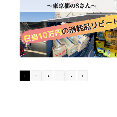
1
2
3
…
5
