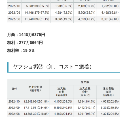
月商：1446万6375
円
粗利：277万6664
円
粗利率：19.0
％
ヤフショ垢②（卸、コストコ癒着）